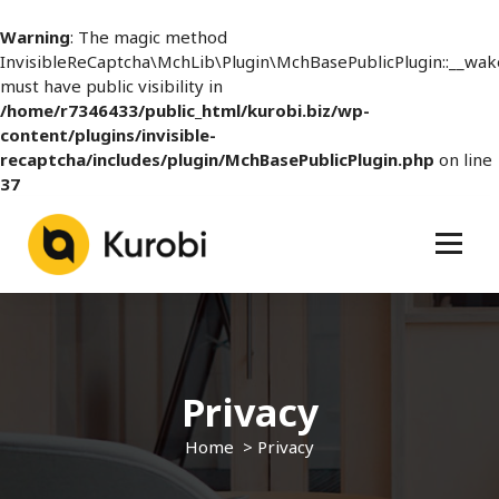
Warning
: The magic method
InvisibleReCaptcha\MchLib\Plugin\MchBasePublicPlugin::__wak
must have public visibility in
/home/r7346433/public_html/kurobi.biz/wp-
content/plugins/invisible-
recaptcha/includes/plugin/MchBasePublicPlugin.php
on line
37
S
k
i
p
t
o
c
o
Privacy
n
t
Home
>
Privacy
e
n